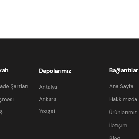
kah
Bağlantılar
Depolarımız
ade Şartları
Ana Sayfa
Antalya
Ankara
eşmesi
Hakkımızda
ış
Yozgat
Ürünlerimiz
İletişim
Blog