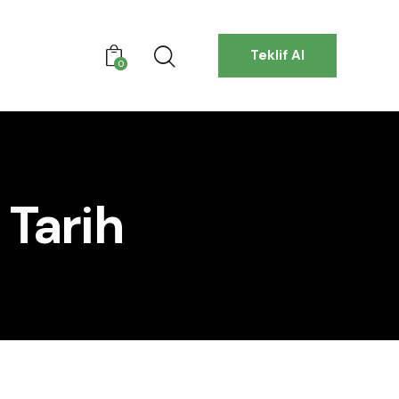
Teklif Al
0
 Tarih