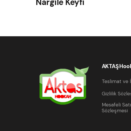
Nargile Keyfi
AKTAŞ Hoo
Teslimat ve İ
Gizlilik Sözl
Mesafeli Sat
Sözleşmesi